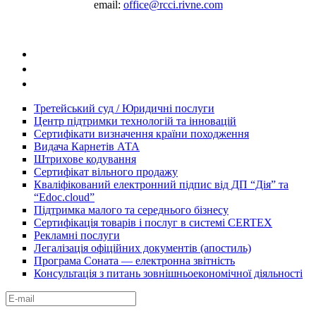
email:
office@rcci.rivne.com
facebook
instagram
twitter
Третейський суд / Юридичні послуги
Центр підтримки технологій та інновацій
Сертифікати визначення країни походження
Видача Карнетів АТА
Штрихове кодування
Сертифікат вільного продажу
Кваліфікований електронний підпис від ДП “Дія” та
“Edoc.cloud”
Підтримка малого та середнього бізнесу
Cертифікація товарів і послуг в системі CERTEX
Рекламні послуги
Легалізація офіційних документів (апостиль)
Програма Соната — електронна звітність
Консультація з питань зовнішньоекономічної діяльності