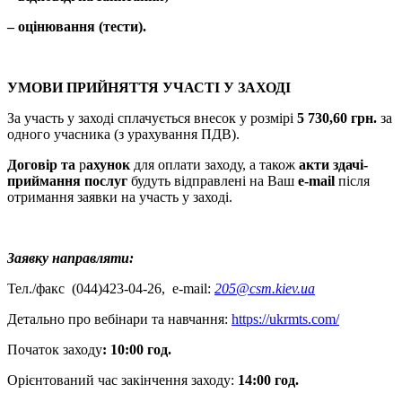
– оцінювання (тести).
УМОВИ ПРИЙНЯТТЯ УЧАСТІ У ЗАХОДІ
За участь у заході сплачується внесок у розмірі
5 730,60 грн.
за
одного учасника
(з урахування ПДВ).
Договір
та
р
ахунок
для оплати заходу, а також
акти здачі-
приймання послуг
будуть відправлені на Ваш
е-mail
після
отримання заявки на участь у заході.
Заявку направляти:
Тел./факс (044)423-04-26, e-mail:
205@csm.kiev.ua
Детально про вебінари та навчання:
https://ukrmts.com/
Початок заходу
: 10:00 год.
Орієнтований час закінчення заходу:
14:00 год.