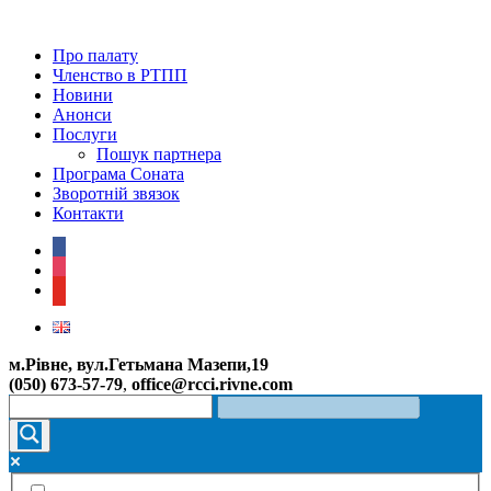
Про палату
Членство в РТПП
Новини
Анонси
Послуги
Пошук партнера
Програма Соната
Зворотній звязок
Контакти
facebook
instagram
youtube
м.Рівне, вул.Гетьмана Мазепи,19
(050) 673-57-79
,
office@rcci.rivne.com