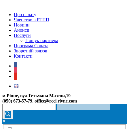
Про палату
Членство в РТПП
Новини
Анонси
Послуги
Пошук партнера
Програма Соната
Зворотній звязок
Контакти
facebook
instagram
youtube
м.Рівне, вул.Гетьмана Мазепи,19
(050) 673-57-79
,
office@rcci.rivne.com