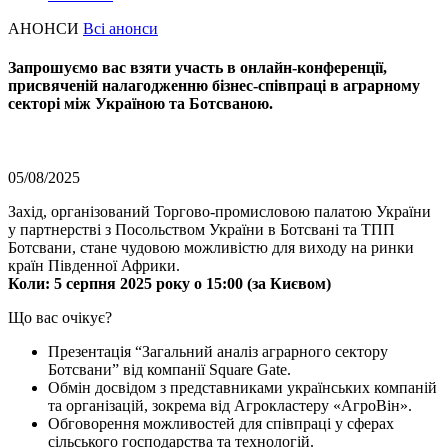
АНОНСИ
Всі анонси
Запрошуємо вас взяти участь в онлайн-конференції,
присвяченій налагодженню бізнес-співпраці в аграрному
секторі між Україною та Ботсваною.
05/08/2025
Захід, організований Торгово-промисловою палатою України
у партнерстві з Посольством України в Ботсвані та ТПП
Ботсвани, стане чудовою можливістю для виходу на ринки
країн Південної Африки.
Коли: 5 серпня 2025 року о 15:00 (за Києвом)
Що вас очікує?
Презентація “Загальний аналіз аграрного сектору
Ботсвани” від компанії Square Gate.
Обмін досвідом з представниками українських компаній
та організацій, зокрема від Агрокластеру «АгроВін».
Обговорення можливостей для співпраці у сферах
сільського господарства та технологій.