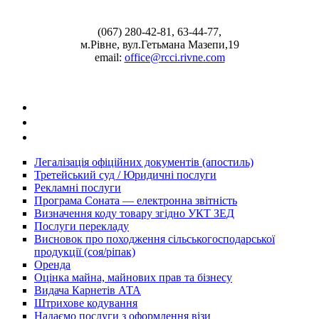
(067) 280-42-81, 63-44-77,
м.Рівне, вул.Гетьмана Мазепи,19
email:
office@rcci.rivne.com
facebook
instagram
twitter
Легалізація офіційних документів (апостиль)
Третейський суд / Юридичні послуги
Рекламні послуги
Програма Соната — електронна звітність
Визначення коду товару згідно УКТ ЗЕД
Послуги перекладу
Висновок про походження сільськогосподарської
продукції (соя/ріпак)
Оренда
Оцінка майна, майнових прав та бізнесу
Видача Карнетів АТА
Штрихове кодування
Надаємо послуги з оформлення візи