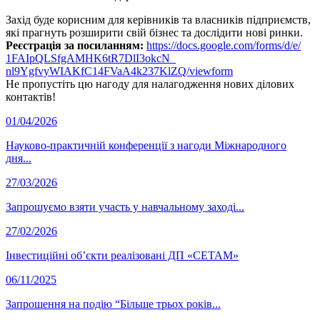
Захід буде корисним для керівників та власників підприємств,
які прагнуть розширити свій бізнес та дослідити нові ринки.
Реєстрація за посиланням:
https://docs.google.com/forms/
d/e/
1FAIpQLSfgAMHK6tR7DlI3okcN_
nl9YgfvyWIAKfC14FVaA4k237KlZQ/
viewform
Не пропустіть цю нагоду для налагодження нових ділових
контактів!
01/04/2026
Науково-практичній конференції з нагоди Міжнародного
дня...
27/03/2026
Запрошуємо взяти участь у навчальному заході...
27/02/2026
Інвестиційні об’єкти реалізовані ДП «СЕТАМ»
06/11/2025
Запрошення на подію “Більше трьох років...