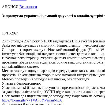
АНОНСИ
Всі анонси
Запрошуємо українські компанії до участі в онлайн-зустрічі 
13/11/2024
20 листопада 2024 року о 10.00 відбудеться ВtoВ зустріч (онла
Захід організовується за сприяння Finnpartnership – урядової с
Співорганізатором заходу є Фінський водний форум (Finnish Wa
інститутів Фінляндії, які надають повний спектр технологічних 
В рамках реконструкції України фінські компанії мають наміри 
протікань, зберіганням води, повторним використанням стоків,
каналізаційних систем.
Метою заходу є пошук партнерів серед українських компаній-пі
проєктів. Також фінська сторона має чималий інтерес більш де
Мовою проведення заходу є англійська, без перекладу.
Участь є безкоштовною.
Учасникам, які бажають виступити з презентацією під час заходу
заздалегідь надіслати її до УСПП (буде використана для попе
Посилання для підключення до заходу буде надіслано на е-mail 
https://forms.gle/77TVA73YP9mni6hcA
Запрошуємо Вас взяти участь у заході.