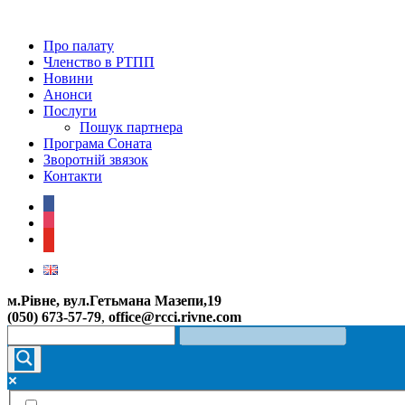
Про палату
Членство в РТПП
Новини
Анонси
Послуги
Пошук партнера
Програма Соната
Зворотній звязок
Контакти
facebook
instagram
youtube
м.Рівне, вул.Гетьмана Мазепи,19
(050) 673-57-79
,
office@rcci.rivne.com