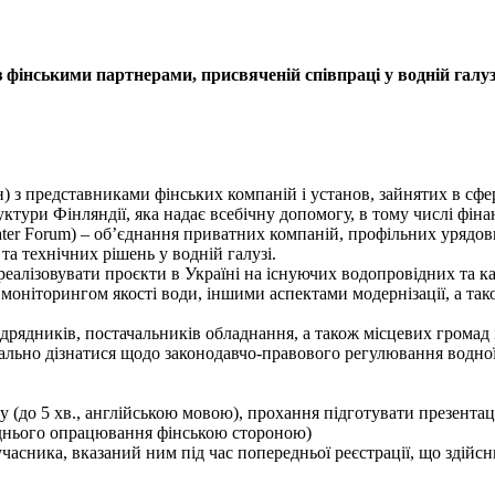
з фінськими партнерами, присвяченій співпраці у водній галуз
йн) з представниками фінських компаній і установ, зайнятих в сф
труктури Фінляндії, яка надає всебічну допомогу, в тому числі фі
ter Forum) – об’єднання приватних компаній, профільних урядов
та технічних рішень у водній галузі.
реалізовувати проєкти в Україні на існуючих водопровідних та к
 моніторингом якості води, іншими аспектами модернізації, а та
дрядників, постачальників обладнання, а також місцевих громад
тально дізнатися щодо законодавчо-правового регулювання водно
 (до 5 хв., англійською мовою), прохання підготувати презентацію
реднього опрацювання фінською стороною)
учасника, вказаний ним під час попередньої реєстрації, що здійс