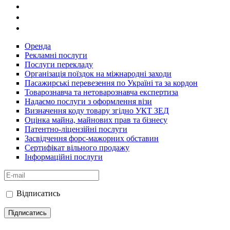
Оренда
Рекламні послуги
Послуги перекладу
Організація поїздок на міжнародні заходи
Пасажирські перевезення по Україні та за кордон
Товарознавча та нетоварознавча експертиза
Надаємо послуги з оформлення візи
Визначення коду товару згідно УКТ ЗЕД
Оцінка майна, майнових прав та бізнесу
Патентно-ліцензійні послуги
Засвідчення форс-мажорних обставин
Сертифікат вільного продажу
Інформаційні послуги
Відписатись