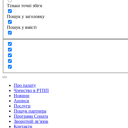
Тільки точні збіги
Пошук у заголовку
Пошук у вмісті
Про палату
Членство в РТПП
Новини
Анонси
Послуги
Пошук партнера
Програма Соната
Зворотній зв’язок
Контакти