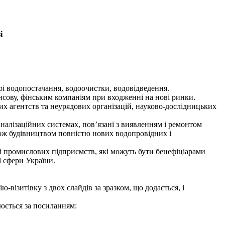
і
ері водопостачання, водоочистки, водовідведення.
нансову, фінським компаніям при входженні на нові ринки.
их агентств та неурядових організацій, науково-дослідницьких
аналізаційних системах, пов’язані з виявленням і ремонтом
кож будівництвом повністю нових водопровідних і
 і промислових підприємств, які можуть бути бенефіціарами
ї сфери України.
-візитівку з двох слайдів за зразком, що додається, і
нюється за посиланням: