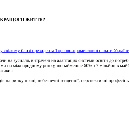
Я КРАЩОГО ЖИТТЯ?
я
у свіжому блозі президента Торгово-промислової палати Україн
чи на зусилля, витрачені на адаптацію системи освіти до потреб 
ми на міжнародному ринку, щонайменше 60% з 7 мільйонів майбут
ижиков.
ів на ринку праці, небезпечні тенденції, перспективні професії 