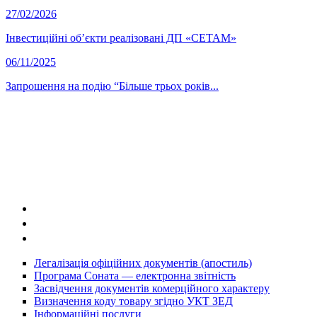
27/02/2026
Інвестиційні об’єкти реалізовані ДП «СЕТАМ»
06/11/2025
Запрошення на подію “Більше трьох років...
Легалізація офіційних документів (апостиль)
Програма Соната — електронна звітність
Засвідчення документів комерційного характеру
Визначення коду товару згідно УКТ ЗЕД
Інформаційні послуги