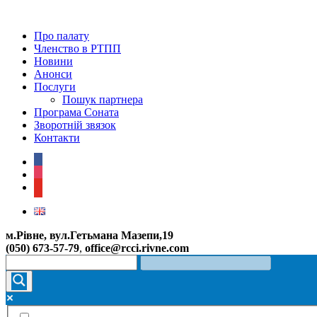
Про палату
Членство в РТПП
Новини
Анонси
Послуги
Пошук партнера
Програма Соната
Зворотній звязок
Контакти
facebook
instagram
youtube
м.Рівне, вул.Гетьмана Мазепи,19
(050) 673-57-79
,
office@rcci.rivne.com