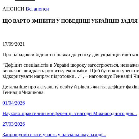
АНОНСИ
Всі анонси
ЩО ВАРТО ЗМІНИТИ У ПОВЕДІНЦІ УКРАЇНЦІВ ЗАДЛ
17/09/2021
Про парадокси бідності і шляхи до успіху для українців йдетьс
“Дефіцит спеціалістів в Україні щороку загострюється, незважаю
визначає швидкість розвитку економіки. Щоб бути конкурентни
відкоригувати напрям підготовки…” , – наголошує Геннадій Ч
Детальніше про актуальну освіту й рівень життя, дефіцит фахівц
Геннадія Чижикова.
01/04/2026
Науково-практичній конференції з нагоди Міжнародного дня...
27/03/2026
Запрошуємо взяти участь у навчальному заході...