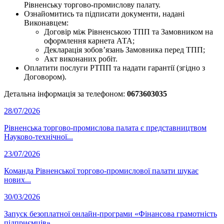
Рівненську торгово-промислову палату.
Ознайомитись та підписати документи, надані
Виконавцем:
Договір між Рівненською ТПП та Замовником на
оформлення карнета АТА;
Декларація зобов’язань Замовника перед ТПП;
Акт виконаних робіт.
Оплатити послуги РТПП та надати гарантії (згідно з
Договором).
Детальна інформація за телефоном:
0673603035
28/07/2026
Рівненська торгово-промислова палата є представництвом
Науково-технічної...
23/07/2026
Команда Рівненської торгово-промислової палати шукає
нових...
30/03/2026
Запуск безоплатної онлайн-програми «Фінансова грамотність
підприємців».