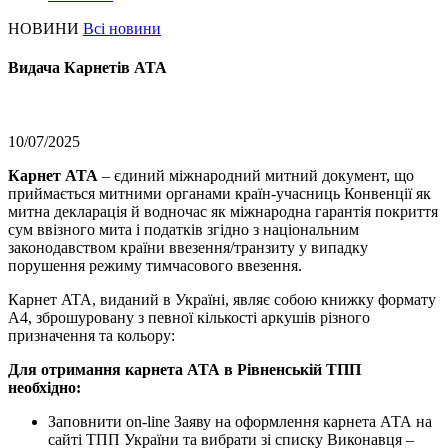
НОВИНИ
Всі новини
Видача Карнетів АТА
10/07/2025
Карнет ATA
– єдиний міжнародний митний документ, що
приймається митними органами країн-учасниць Конвенції як
митна декларація й водночас як міжнародна гарантія покриття
сум ввізного мита і податків згідно з національним
законодавством країни ввезення/транзиту у випадку
порушення режиму тимчасового ввезення.
Карнет ATA, виданий в Україні, являє собою книжку формату
A4, зброшуровану з певної кількості аркушів різного
призначення та кольору:
Для отримання карнета АТА в Рівненській ТПП
необхідно:
Заповнити on-line Заяву на оформлення карнета АТА на
сайті ТПП України та вибрати зі списку Виконавця –