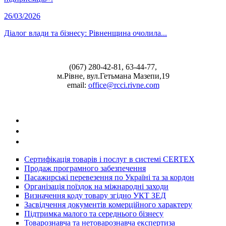
26/03/2026
Діалог влади та бізнесу: Рівненщина очолила...
(067) 280-42-81, 63-44-77,
м.Рівне, вул.Гетьмана Мазепи,19
email:
office@rcci.rivne.com
facebook
instagram
twitter
Cертифікація товарів і послуг в системі CERTEX
Продаж програмного забезпечення
Пасажирські перевезення по Україні та за кордон
Організація поїздок на міжнародні заходи
Визначення коду товару згідно УКТ ЗЕД
Засвідчення документів комерційного характеру
Підтримка малого та середнього бізнесу
Товарознавча та нетоварознавча експертиза