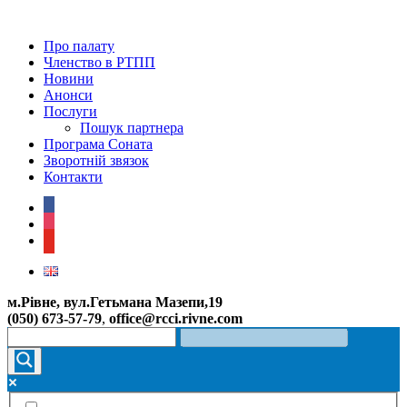
Про палату
Членство в РТПП
Новини
Анонси
Послуги
Пошук партнера
Програма Соната
Зворотній звязок
Контакти
facebook
instagram
youtube
м.Рівне, вул.Гетьмана Мазепи,19
(050) 673-57-79
,
office@rcci.rivne.com