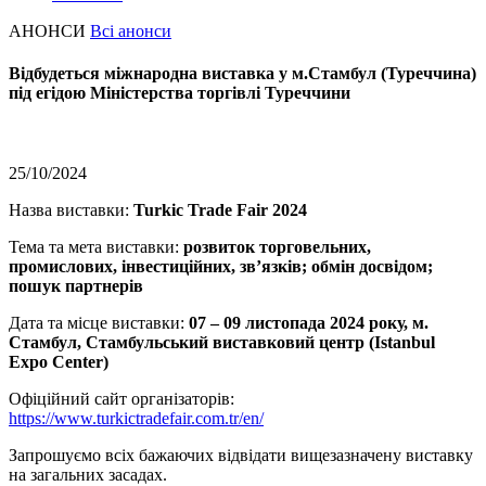
АНОНСИ
Всі анонси
Відбудеться міжнародна виставка у м.Стамбул (Туреччина)
під егідою Міністерства торгівлі Туреччини
25/10/2024
Назва виставки:
Turkic Trade
Fair
2024
Тема та мета виставки:
розвиток торговельних,
промислових, інвестиційних, зв’язків
; обмін досвідом;
пошук партнерів
Дата та місце виставки:
07
– 09 листопада 2024 року, м.
Стамбул, Стамбульський виставковий центр (Istanbul
Expo Center)
Офіційний сайт організаторів:
https://www.
turkic
trade
fair
.com.tr/en/
Запрошуємо всіх бажаючих відвідати вищезазначену виставку
на загальних засадах.