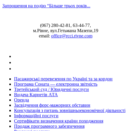
Запрошення на подію “Більше трьох років...
(067) 280-42-81, 63-44-77,
м.Рівне, вул.Гетьмана Мазепи,19
email:
office@rcci.rivne.com
facebook
instagram
twitter
Пасажирські перевезення по Україні та за кордон
Програма Соната — електронна звітність
Третейський суд / Юридичні послуги
Видача Карнетів АТА
Оренда
Засвідчення форс-мажорних обставин
Консультація з питань зовнішньоекономічної діяльності
Інформаційні послуги
Сертифікати визначення країни походження
Продаж програмного забезпечення