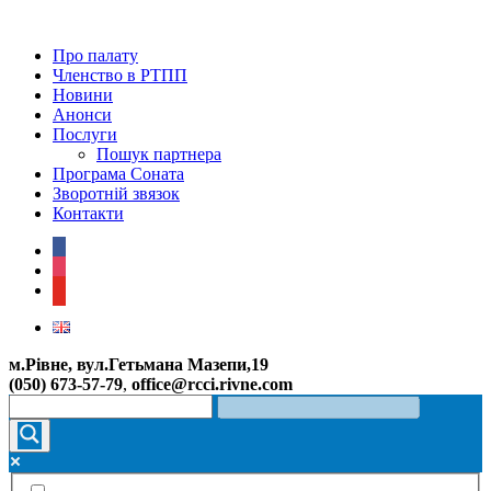
Про палату
Членство в РТПП
Новини
Анонси
Послуги
Пошук партнера
Програма Соната
Зворотній звязок
Контакти
facebook
instagram
youtube
м.Рівне, вул.Гетьмана Мазепи,19
(050) 673-57-79
,
office@rcci.rivne.com