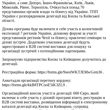
України, а саме Дніпро, Івано-Франківськ, Київ, Львів,
Миколаїв, Рівне, Тернопіль. Очікується понад 70
представники органів влади та бізнесу від України. ТПП
України є розпорядником делегації від Києва та Київської
області.
Ділова програма буде включати в себе участь в колективній
експозиції 7 регіонів України, діловому форумі за участі
представників регіонів Чехії та бізнесу, практичні семінари та
ділові зустрічі. Додатково учасники делегації будуть
зареєстровані в В2В системі виставки для пошуку та
організації зустрічей з потенційними партнерами.
Запрошуємо підприємства Києва та Київщини долучитись до
делегації.
Реєстраційна форма: https://forms.gle/9seeiWKTJEMwGem36 .
Анкетадля організації перетину кордону:
https://forms.gle/kkB8TPCooE5iK3ZL9 .
Організаційний внесок участі в делегації: 600 Євро, який
включає в себе участь у діловій програмі візиту, реєстрацію в
В2В системі виставки, розміщення інформації в електронному
каталозі делегації від Києва та Київщини, супровід