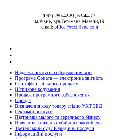
(067) 280-42-81, 63-44-77,
м.Рівне, вул.Гетьмана Мазепи,19
email:
office@rcci.rivne.com
facebook
instagram
twitter
Надаємо послуги з оформлення візи
Програма Соната — електронна звітність
Сертифікат вільного продажу
Штрихове кодування
Продаж програмного забезпечення
Оренда
Визначення коду товару згідно УКТ ЗЕД
Рекламні послуги
Підтримка малого та середнього бізнесу
Навчання з питань публічних закупівель
Третейський суд / Юридичні послуги
Інформаційні послуги