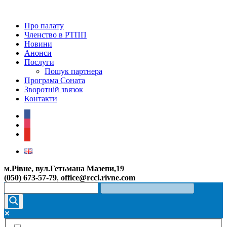
Про палату
Членство в РТПП
Новини
Анонси
Послуги
Пошук партнера
Програма Соната
Зворотній звязок
Контакти
facebook
instagram
youtube
м.Рівне, вул.Гетьмана Мазепи,19
(050) 673-57-79
,
office@rcci.rivne.com