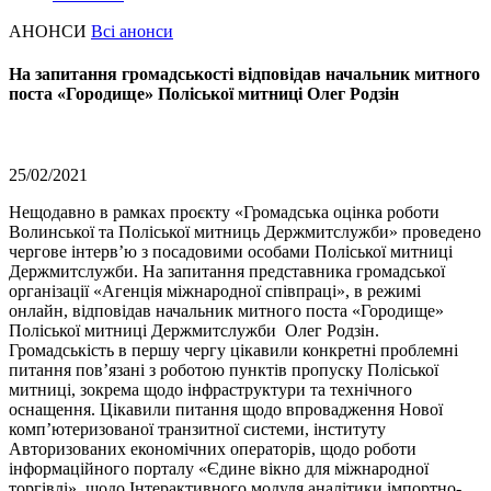
АНОНСИ
Всі анонси
На запитання громадськості відповідав начальник митного
поста «Городище» Поліської митниці Олег Родзін
25/02/2021
Нещодавно в рамках проєкту «Громадська оцінка роботи
Волинської та Поліської митниць Держмитслужби» проведено
чергове інтерв’ю з посадовими особами Поліської митниці
Держмитслужби. На запитання представника громадської
організації «Агенція міжнародної співпраці», в режимі
онлайн, відповідав начальник митного поста «Городище»
Поліської митниці Держмитслужби Олег Родзін.
Громадськість в першу чергу цікавили конкретні проблемні
питання пов’язані з роботою пунктів пропуску Поліської
митниці, зокрема щодо інфраструктури та технічного
оснащення. Цікавили питання щодо впровадження Нової
комп’ютеризованої транзитної системи, інституту
Авторизованих економічних операторів, щодо роботи
інформаційного порталу «Єдине вікно для міжнародної
торгівлі», щодо Інтерактивного модуля аналітики імпортно-