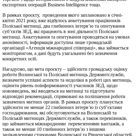
експортних операцій Business Intelligence тощо.
В рамках проєкту, проведення якого заплановано в січні-
квітні 2021 року, вже відбулось анкетування працівників
Поліської митниці, два глибинних інтерв’ю та опитування
суб’єктів ЗЕД, які працюють в зоні діяльності Поліської
митниці. Анкетування та опитування проводяться на умовах
анонімності, інформація доступна лише громадській
організації «Агенція міжнародної співпраці», яка займається
моніторингом, а дані будуть узагальнені без зазначення
конкретних осіб.
Нагадуємо, що мета проєкту – здійснити громадську оцінку
роботи Волинської та Поліської митниць Держмитслужби,
визначити успішні аспекти та недоліки в роботі цих митниць,
оцінити рівень поінформованості учасників ЗЕД, щодо
нововведень, які вводяться на митниці та підготувати
відповідні рекомендації, спрямовані на поліпшення роботи
зазначених митних органів. В рамках проєкту планується
здійснити не менше 22 глибинних інтерв’ю із суб’єктами
господарювання, які обслуговуються на Волинській та
Поліській митницях Держмитслужби, а також перевізників,
що займаються міжнародними перевезеннями вантажів, а
також не менше 10 глибинних інтерв’ю з іншими
зацікавленими сторонами Волинської та Рівненської областей,