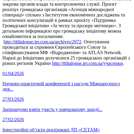
зокрема органів влади та контролюючих служб. Проєкт
реалізує громадська організація «Агенція міжнародної
співпраці» спільно з Інститутом економічних досліджень та
політичних консультацій в рамках проєкту «Підтримка
Громадської ініціативи «За чесну та прозору митницю». З
детальною інформацією про громадську ініціативу можна
ознайомитися за посиланням:
http://tfdialogue.ier.com.ua/archives/2972
. Опитування
проводиться за сприяння Європейського Союзу та
співфінансування МФ «Відродження» та ATLAS Network.
Наразі до Ініціативи долучилися 25 громадських організацій з
різних регіонів України
http://tfdialogue.ier.com.ua/учасники
.
01/04/2026
Науково-практичній конференції з нагоди Міжнародного
дня...
27/03/2026
Запрошуємо взяти участь у навчальному заході...
27/02/2026
Інвестиційні об’єкти реалізовані ДП «СЕТАМ»