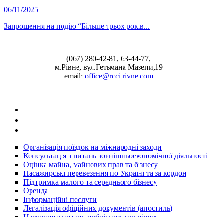
06/11/2025
Запрошення на подію “Більше трьох років...
(067) 280-42-81, 63-44-77,
м.Рівне, вул.Гетьмана Мазепи,19
email:
office@rcci.rivne.com
facebook
instagram
twitter
Організація поїздок на міжнародні заходи
Консультація з питань зовнішньоекономічної діяльності
Оцінка майна, майнових прав та бізнесу
Пасажирські перевезення по Україні та за кордон
Підтримка малого та середнього бізнесу
Оренда
Інформаційні послуги
Легалізація офіційних документів (апостиль)
Навчання з питань публічних закупівель