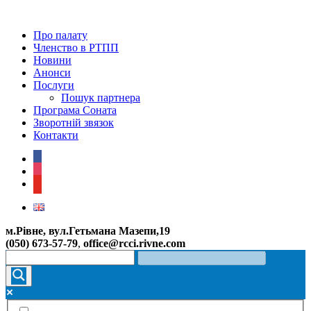
Про палату
Членство в РТПП
Новини
Анонси
Послуги
Пошук партнера
Програма Соната
Зворотній звязок
Контакти
facebook
instagram
youtube
м.Рівне, вул.Гетьмана Мазепи,19
(050) 673-57-79
,
office@rcci.rivne.com