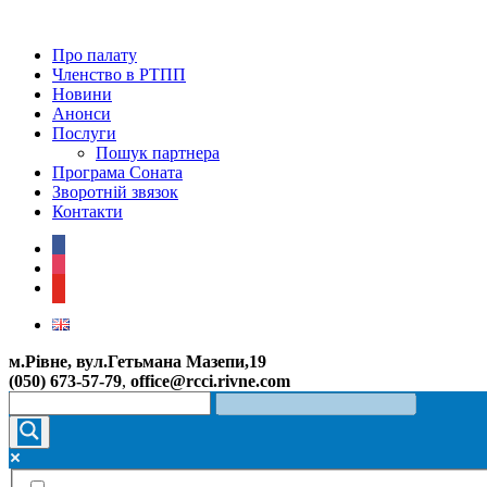
Про палату
Членство в РТПП
Новини
Анонси
Послуги
Пошук партнера
Програма Соната
Зворотній звязок
Контакти
facebook
instagram
youtube
м.Рівне, вул.Гетьмана Мазепи,19
(050) 673-57-79
,
office@rcci.rivne.com