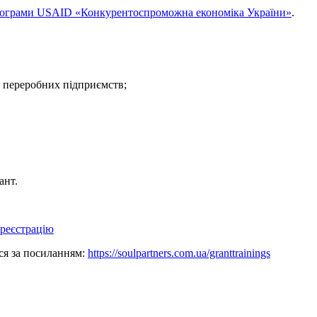
ограми USAID «Конкурентоспроможна економіка України»
.
ля переробних підприємств;
ант.
реєстрацію
ся за посиланням:
https://soulpartners.com.ua/granttrainings