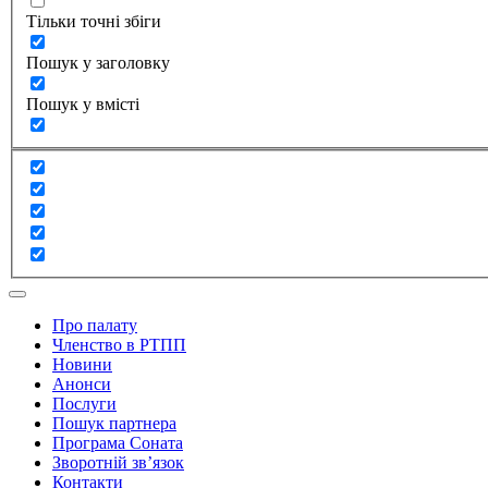
Тільки точні збіги
Пошук у заголовку
Пошук у вмісті
Про палату
Членство в РТПП
Новини
Анонси
Послуги
Пошук партнера
Програма Соната
Зворотній зв’язок
Контакти