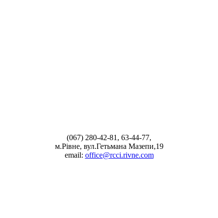
(067) 280-42-81, 63-44-77,
м.Рівне, вул.Гетьмана Мазепи,19
email:
office@rcci.rivne.com
facebook
instagram
twitter