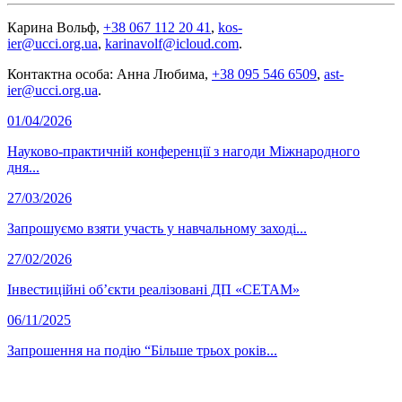
Карина Вольф,
+38 067 112 20 41
,
kos-
ier@ucci.org.ua
,
karinavolf@icloud.com
.
Контактна особа: Анна Любима,
+38 095 546 6509
,
ast-
ier@ucci.org.ua
.
01/04/2026
Науково-практичній конференції з нагоди Міжнародного
дня...
27/03/2026
Запрошуємо взяти участь у навчальному заході...
27/02/2026
Інвестиційні об’єкти реалізовані ДП «СЕТАМ»
06/11/2025
Запрошення на подію “Більше трьох років...