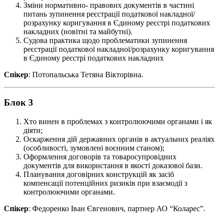
Зміни нормативно- правових документів в частині
питань зупинення реєстрації податкової накладної/
розрахунку коригування в Єдиному реєстрі податкових
накладних (новітні та майбутні).
Судова практика щодо проблематики зупинення
реєстрації податкової накладної/розрахунку коригування
в Єдиному реєстрі податкових накладних
Спікер
: Потопальська Тетяна Вікторівна.
Блок 3
Хто винен в проблемах з контролюючими органами і як
діяти;
Оскарження дій державних органів в актуальних реаліях
(особливості, зумовлені воєнним станом);
Оформлення договорів та товаросупровідних
документів для використання в якості доказової бази.
Планування договірних конструкцій як засіб
компенсації потенційних ризиків при взаємодії з
контролюючими органами.
Спікер
: Федоренко Іван Євгенович, партнер АО “Коларес”.