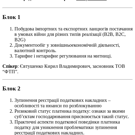
Блок 1
Побудова імпортних та експортних ланцюгів постачання
в умовах війни для різних типів реалізації (B2B, B2C,
B2G)
Документообіг у зовнішньоекономічній діяльності,
валютний контроль.
Тарифне і нетарифне регулювання на митниці.
Спікер
: Євтушенко Кирил Владимирович, засновник ТОВ
“ФТП”.
Блок 2
Зупинення реєстрації податкових накладних –
особливості та нюанси по розблокуванню
Ризиковий статус платника податку: ознаки за якими
суб’єктам господарювання присвоюється такий статус.
Практичні аспекти податкової поведінки платника
податку для уникнення проблематики зупинення
реєстрації податкових накладних.