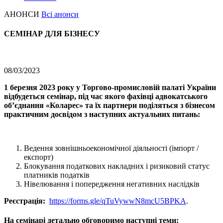
АНОНСИ
Всі анонси
СЕМІНАР ДЛЯ БІЗНЕСУ
08/03/2023
1 березня 2023 року у Торгово-промисловій палаті України
відбудеться семінар, під час якого фахівці адвокатського
об’єднання «Коларес» та їх партнери поділяться з бізнесом
практичним досвідом з наступних актуальних питань:
Ведення зовнішньоекономічної діяльності (імпорт /
експорт)
Блокування податкових накладних і ризиковий статус
платників податків
Нівелювання і попередження негативних наслідків
Реєстрація:
https://forms.gle/qTuVywwN8mcU5BPKA
.
На семінарі детально обговоримо
наступні теми
: