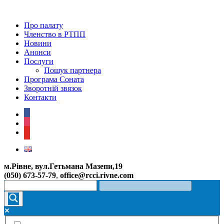
Про палату
Членство в РТПП
Новини
Анонси
Послуги
Пошук партнера
Програма Соната
Зворотній звязок
Контакти
facebook
instagram
youtube
м.Рівне, вул.Гетьмана Мазепи,19
(050) 673-57-79
,
office@rcci.rivne.com