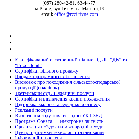
(067) 280-42-81, 63-44-77,
м.Рівне, вул.Гетьмана Мазепи,19
email:
office@rcci.rivne.com
facebook
instagram
twitter
Кваліфікований електронний підпис від ДП “Дія” та
“Edoc.cloud”
Сертифікат вільного продажу
Продаж програмного забезпечення
Висновок про походження сільськогосподарської
продукції (соя/ріпак)
Третейський суд / Юридичні послуги
Сертифікати визначення країни походження
Підтримка малого та середнього бізнесу
Рекламні послуги
Визначення коду товару згідно УКТ ЗЕД
Програма Соната — електронна звітність
Організація поїздок на міжнародні заходи
Центр підтримки технологій та інновацій
Інформаційні послуги