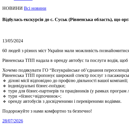
НОВИНИ
Всі новини
Відбулась екскурсія до с. Суськ (Рівненська область), що о
13/05/2024
60 людей з різних міст України мали можливість познайомитис
Рівненська ТПП надала в оренду автобус та послуги водія, що
Хочемо подякувати ГО “Всеукраїнське об’єднання переселенців
Рівненська ТПП пропонує широкий спектр послуг з пасажирськ
🔹 ділові місії відповідно до профілю діяльності вашої компанії;
🔹 індивідуальні бізнес-поїздки;
🔹 тури для бізнес-партнерів та працівників (у рамках програм 
🔹 тури «бізнес+відпочинок»;
🔹 оренду автобусів з досвідченими і перевіреними водіями.
Подорожуйте з нами комфортно та безпечно!
28/07/2026