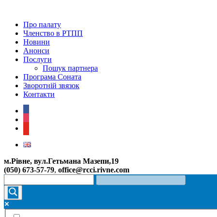
Про палату
Членство в РТПП
Новини
Анонси
Послуги
Пошук партнера
Програма Соната
Зворотній звязок
Контакти
facebook
instagram
youtube
м.Рівне, вул.Гетьмана Мазепи,19
(050) 673-57-79
,
office@rcci.rivne.com