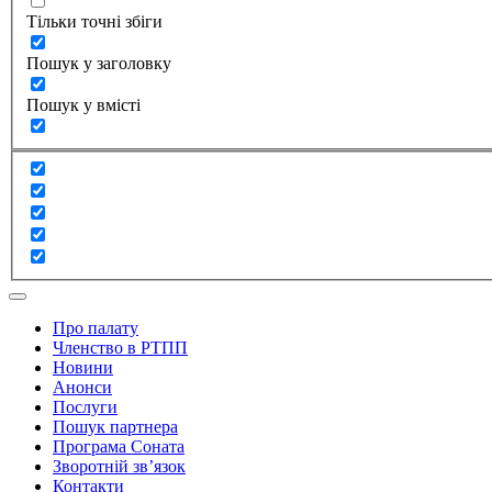
Тільки точні збіги
Пошук у заголовку
Пошук у вмісті
Про палату
Членство в РТПП
Новини
Анонси
Послуги
Пошук партнера
Програма Соната
Зворотній зв’язок
Контакти