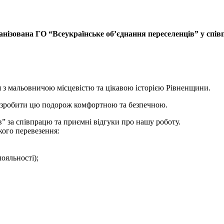
рганізована ГО “Всеукраїнське об’єднання переселенців” у спі
я з мальовничою місцевістю та цікавою історією Рівненщини.
б зробити цю подорож комфортною та безпечною.
” за співпрацю та приємні відгуки про нашу роботу.
ого перевезення:
лояльності);