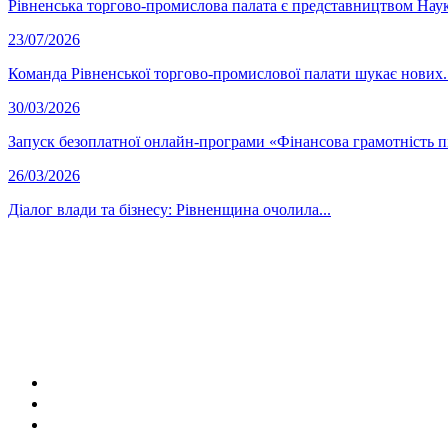
Рівненська торгово-промислова палата є представництвом Науко
23/07/2026
Команда Рівненської торгово-промислової палати шукає нових..
30/03/2026
Запуск безоплатної онлайн-програми «Фінансова грамотність п
26/03/2026
Діалог влади та бізнесу: Рівненщина очолила...