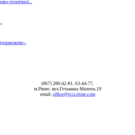
во-технічної...
.
ідприємців».
(067) 280-42-81, 63-44-77,
м.Рівне, вул.Гетьмана Мазепи,19
email:
office@rcci.rivne.com
facebook
instagram
twitter