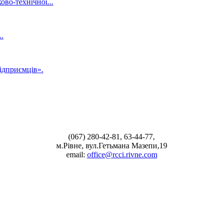
во-технічної...
.
ідприємців».
(067) 280-42-81, 63-44-77,
м.Рівне, вул.Гетьмана Мазепи,19
email:
office@rcci.rivne.com
facebook
instagram
twitter