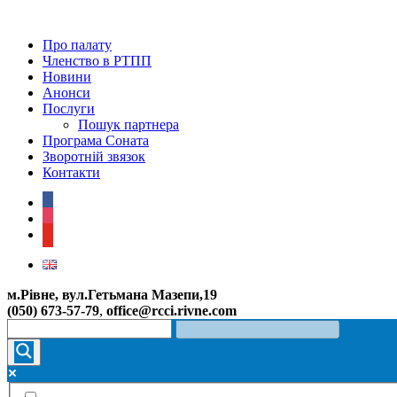
Про палату
Членство в РТПП
Новини
Анонси
Послуги
Пошук партнера
Програма Соната
Зворотній звязок
Контакти
facebook
instagram
youtube
м.Рівне, вул.Гетьмана Мазепи,19
(050) 673-57-79
,
office@rcci.rivne.com