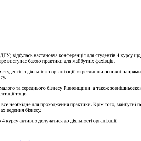
РДГУ) відбулась настановча конференція для студентів 4 курсу щ
тре виступає базою практики для майбутніх фахівців.
тудентів з діяльністю організації, окресливши основні напрями
су.
лого та середнього бізнесу Рівненщини, а також зовнішньоеконо
ентації тощо.
се необхідне для проходження практики. Крім того, майбутні пе
ах ведення бізнесу.
 курсу активно долучатися до діяльності організації.