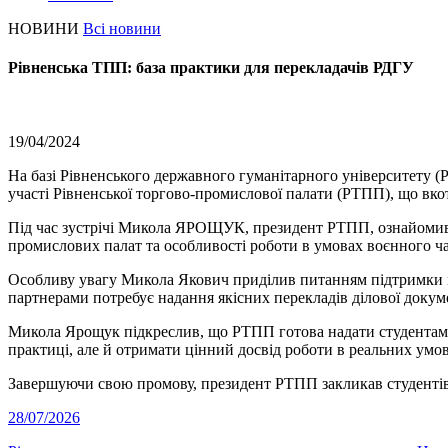
НОВИНИ
Всі новини
Рівненська ТПП: база практики для перекладачів РДГУ
19/04/2024
На базі Рівненського державного гуманітарного університету (
участі Рівненської торгово-промислової палати (РТПП), що вко
Під час зустрічі Микола ЯРОЩУК, президент РТПП, ознайомив с
промислових палат та особливості роботи в умовах воєнного ча
Особливу увагу Микола Якович приділив питанням підтримки ма
партнерами потребує надання якісних перекладів ділової докум
Микола Ярощук підкреслив, що РТПП готова надати студентам в
практиці, але й отримати цінний досвід роботи в реальних умов
Завершуючи свою промову, президент РТПП закликав студентів 4
28/07/2026