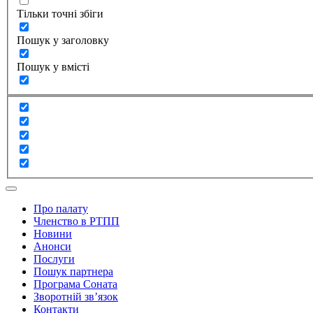
Тільки точні збіги
Пошук у заголовку
Пошук у вмісті
Про палату
Членство в РТПП
Новини
Анонси
Послуги
Пошук партнера
Програма Соната
Зворотній зв’язок
Контакти