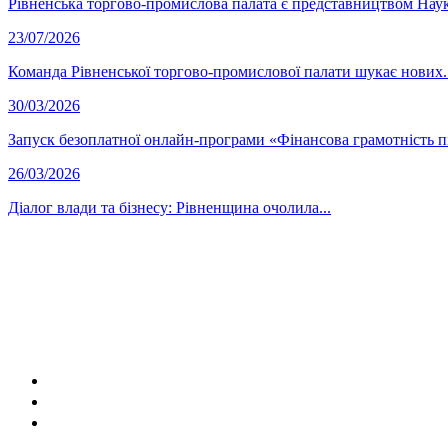
Рівненська торгово-промислова палата є представництвом Науко
23/07/2026
Команда Рівненської торгово-промислової палати шукає нових..
30/03/2026
Запуск безоплатної онлайн-програми «Фінансова грамотність п
26/03/2026
Діалог влади та бізнесу: Рівненщина очолила...