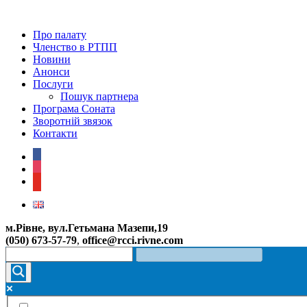
Про палату
Членство в РТПП
Новини
Анонси
Послуги
Пошук партнера
Програма Соната
Зворотній звязок
Контакти
facebook
instagram
youtube
м.Рівне, вул.Гетьмана Мазепи,19
(050) 673-57-79
,
office@rcci.rivne.com