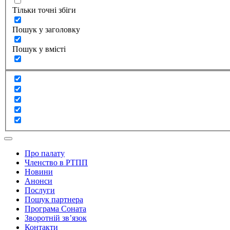
Тільки точні збіги
Пошук у заголовку
Пошук у вмісті
Про палату
Членство в РТПП
Новини
Анонси
Послуги
Пошук партнера
Програма Соната
Зворотній зв’язок
Контакти