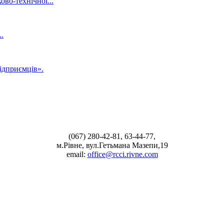
во-технічної...
.
ідприємців».
(067) 280-42-81, 63-44-77,
м.Рівне, вул.Гетьмана Мазепи,19
email:
office@rcci.rivne.com
facebook
instagram
twitter