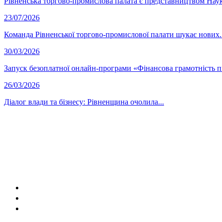
Рівненська торгово-промислова палата є представництвом Науко
23/07/2026
Команда Рівненської торгово-промислової палати шукає нових..
30/03/2026
Запуск безоплатної онлайн-програми «Фінансова грамотність п
26/03/2026
Діалог влади та бізнесу: Рівненщина очолила...