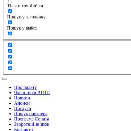
Тільки точні збіги
Пошук у заголовку
Пошук у вмісті
Про палату
Членство в РТПП
Новини
Анонси
Послуги
Пошук партнера
Програма Соната
Зворотній зв’язок
Контакти