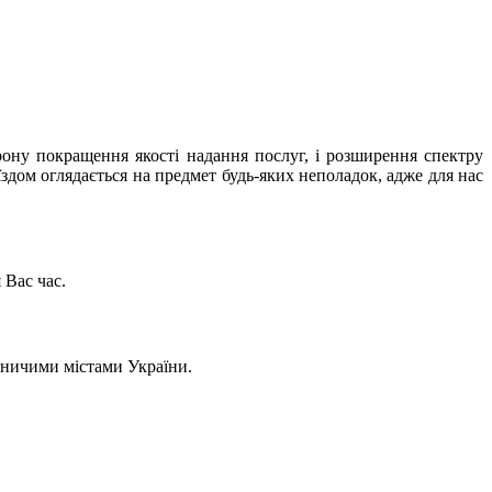
рону покращення якості надання послуг, і розширення спектру
їздом оглядається на предмет будь-яких неполадок, адже для нас
 Вас час.
вничими містами України.