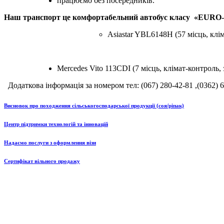
працюємо без посередників.
Наш транспорт це комфортабельний автобус класу «EURO-5» (
Asiastar YBL6148H (57 місць, клім
Mercedes Vito 113CDI (7 місць, клімат-контроль,
Додаткова інформація за номером тел: (067) 280-42-81 ,(0362) 
Висновок про походження сільськогосподарської продукції (соя/ріпак)
Центр підтримки технологій та інновацій
Надаємо послуги з оформлення візи
Сертифікат вільного продажу