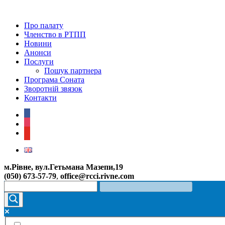
Про палату
Членство в РТПП
Новини
Анонси
Послуги
Пошук партнера
Програма Соната
Зворотній звязок
Контакти
facebook
instagram
youtube
м.Рівне, вул.Гетьмана Мазепи,19
(050) 673-57-79
,
office@rcci.rivne.com