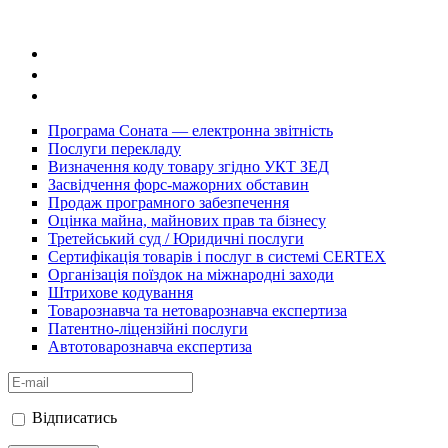
Програма Соната — електронна звітність
Послуги перекладу
Визначення коду товару згідно УКТ ЗЕД
Засвідчення форс-мажорних обставин
Продаж програмного забезпечення
Оцінка майна, майнових прав та бізнесу
Третейський суд / Юридичні послуги
Cертифікація товарів і послуг в системі CERTEX
Організація поїздок на міжнародні заходи
Штрихове кодування
Товарознавча та нетоварознавча експертиза
Патентно-ліцензійні послуги
Автотоварознавча експертиза
Відписатись